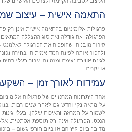
העיצוב לסביבה הקיימת ולצרכים האישיים שלו.
התאמה אישית – עיצוב שמ
פרגולות אלומיניום בהתאמה אישית אינן רק פת
הפרגולה, את גודלה ואת סוג ההצללה המתאים בי
קירור מובנות, שהופכות את הפרגולה לאלמנט שי
ולהפוך אותה לפינת חמד אמיתית. בחירה נכונה
לגינה אווירה נעימה ומזמינה. עבור בעלי בתי
או יקרים.
עמידות לאורך זמן – השק
אחד היתרונות המרכזיים של פרגולות אלומיניום
על מראה נקי וחדש גם לאחר שנים רבות. בנוסף
לשמור על המראה והאיכות שלהן. בעלי גינות 
הנכס. הפרגולה אינה רק תוספת אסתטית, אלא 
מדובר ביום קיץ חם או ביום חורפי גשום – בזכ