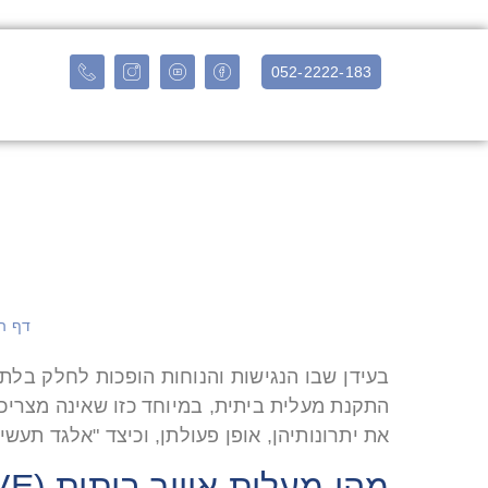
052-2222-183
דף ה
התקנת מעלית ביתית, במיוחד כזו שאינה מצריכה
את יתרונותיהן, אופן פעולתן, וכיצד "אלגד תעש
מהי מעלית אוויר ביתית (PVE)?